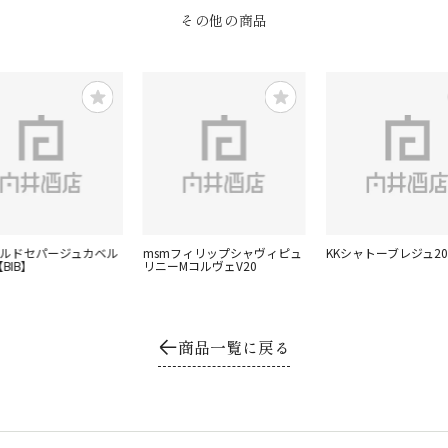
その他の商品
ールドセパージュカベル
msmフィリップシャヴィピュ
KKシャトーブレジュ2
【BIB】
リニーMコルヴェV20
商品一覧に戻る