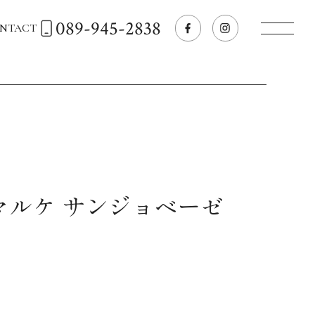
089-945-2838
NTACT
トップページへ
飲食店経営のお客様
一般のお客様
 マルケ サンジョベーゼ
商品情報
お気に入りリスト