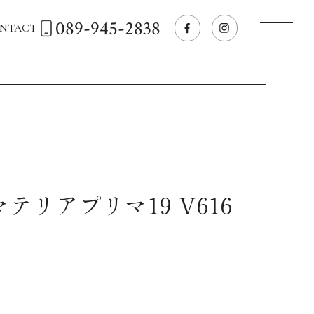
089-945-2838
NTACT
トップページへ
飲食店経営のお客様
一般のお客様
マテリアプリマ19 V616
商品情報
お気に入りリスト