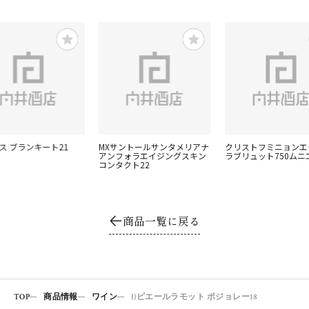
ス ブランキート21
MXサントールサンタメリアナ
クリストフミニョンエ
アンフォラエイジングスキン
ラブリュット750ムニエ
コンタクト22
商品一覧に戻る
TOP
商品情報
ワイン
I)ピエールラモット ボジョレー18