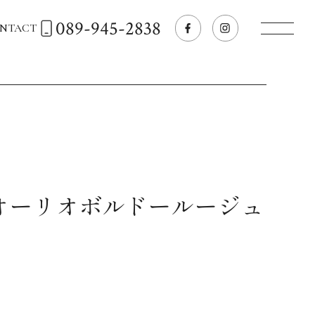
089-945-2838
NTACT
トップページへ
飲食店経営のお客様
一般のお客様
 オーリオボルドールージュ
商品情報
お気に入りリスト