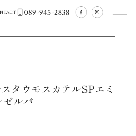
089-945-2838
NTACT
トップページへ
飲食店経営のお客様
一般のお客様
ルスタウモスカテルSPエミ
レゼルバ
商品情報
お気に入りリスト