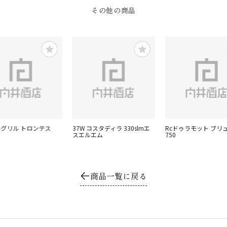
その他の商品
ルグリル トロンテス
37W コスタディラ 330slmエ
Rcドゥラモット ブリ
スエルエム
750
商品一覧に戻る