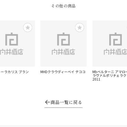
その他の商品
ャトーラカリス ブラン
MHDクラウディーベイ テココ
Mbベルターニ アマロ
ラヴァルポリチェラク
2011
商品一覧に戻る