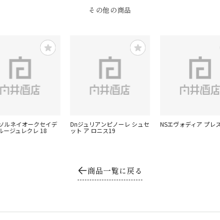
その他の商品
ャソルネイオークセイデ
Dnジュリアンピノーレ シュセ
NSエヴォディア プレ
ルージュレクレ 18
ット ア ロニス19
商品一覧に戻る