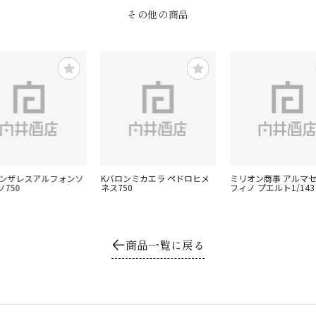
その他の商品
 ゴンザレスアルフォンソ
Kバロンミカエラ ペドロヒメ
ミリオン商事 アルマ
750
ネス750
フィノ プエルト1/143
商品一覧に戻る