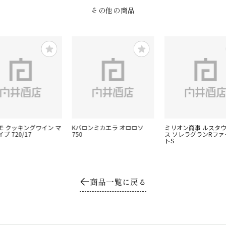
その他の商品
モ クッキングワイン マ
Kバロンミカエラ オロロソ
ミリオン商事 ルスタ
プ 720/17
750
ス ソレラグランRファ
トS
商品一覧に戻る