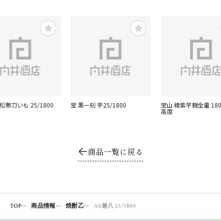
松帯刀いも 25/1800
宝 黒一刻 芋25/1800
宝山 綾紫芋麹全量 180
高度
商品一覧に戻る
TOP
商品情報
焼酎乙
AS兼八 25/1800