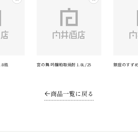
.8瓶
宮の舞 吟醸粕取焼酎 1.8L/25
銀座のすずめ 黒
商品一覧に戻る