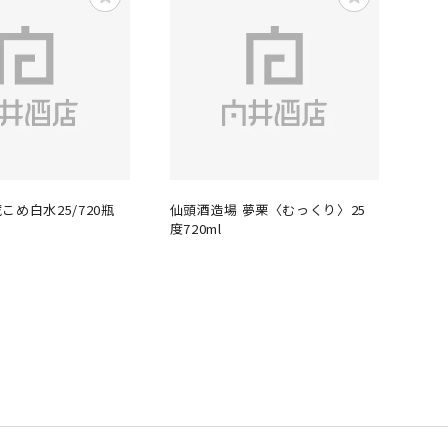
こめ白水25/720瓶
仙頭酒造場 夢栗〈むっくり〉25
度720ml