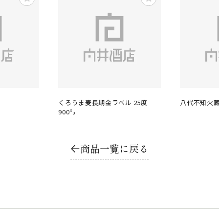
くろうま麦長期金ラベル 25度
八代不知火蔵
900㍉
商品一覧に戻る