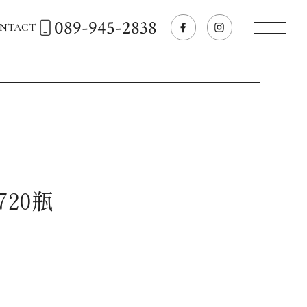
089-945-2838
NTACT
トップページへ
飲食店経営のお客様
一般のお客様
720瓶
商品情報
お気に入りリスト