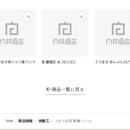
うづまき赤シャツ麦パック
宝 巌窟王 米 25/1.8㍑
うづまき あんぶん25/5
商品一覧に戻る
TOP
商品情報
焼酎乙
Aさつま司 黄麹 25/720