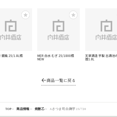
銀風 25/1.8L瓶
MER 白水 むぎ 25/1800瓶
天草酒造 芋製 古酒池の
NEW
度1.8L
商品一覧に戻る
TOP
商品情報
焼酎乙
Aさつま司 白麹芋 25/720