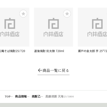
玄庵そば焼酎25/720
道後焼酎 刻太鼓 720ml
瀬戸の金太郎 芋 25°72
商品一覧に戻る
TOP
商品情報
焼酎乙
黒糖焼酎 天海25/1800