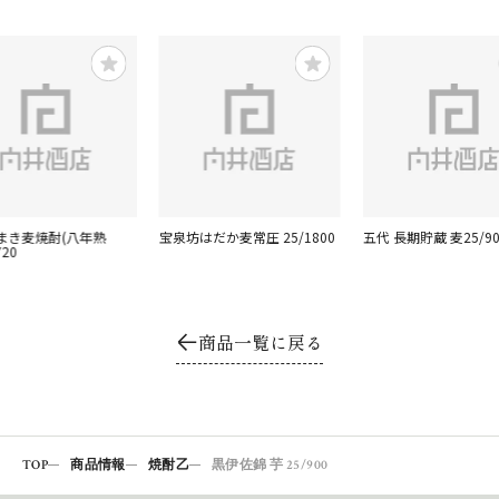
まき麦焼酎(八年熟
宝泉坊はだか麦常圧 25/1800
五代 長期貯蔵 麦25/90
720
商品一覧に戻る
TOP
商品情報
焼酎乙
黒伊佐錦 芋 25/900