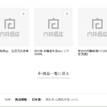
0根知男山 五百万石壱等
月の桂 本醸造中汲みにごり
栄光大吟醸原酒17/18
300ML
定流通】
商品一覧に戻る
TOP
商品情報
日本酒
飛良泉 山廃純米酒 180ML