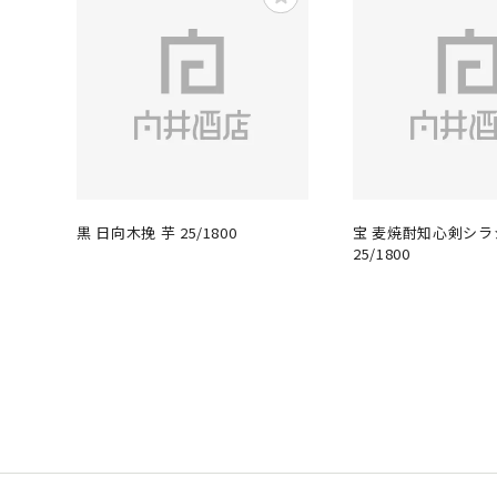
黒 日向木挽 芋 25/1800
宝 麦焼酎知心剣シラ
25/1800