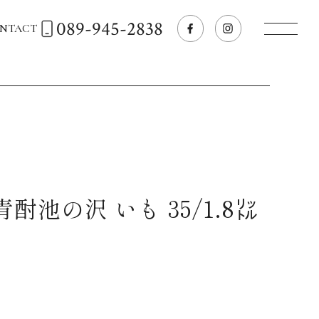
089-945-2838
NTACT
トップページへ
飲食店経営のお客様
一般のお客様
酎池の沢 いも 35/1.8㍑
商品情報
お気に入りリスト