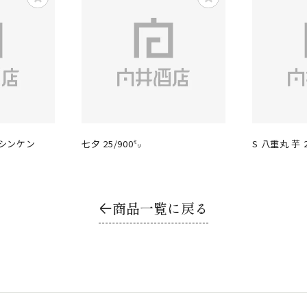
シンケン
七夕 25/900㍉
S 八重丸 芋 2
商品一覧に戻る