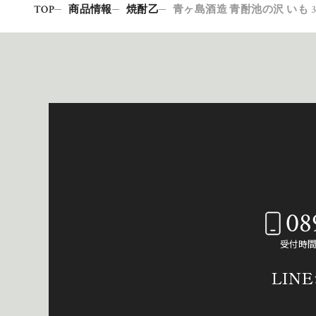
TOP
商品情報
焼酎乙
青ヶ島酒造 青酎池の沢 いも 35
08
受付時間：
LIN