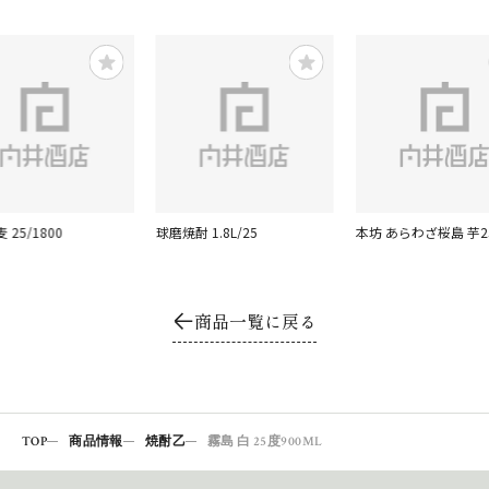
 25/1800
球磨焼酎 1.8L/25
本坊 あらわざ桜島 芋25
商品一覧に戻る
TOP
商品情報
焼酎乙
霧島 白 25度900ML