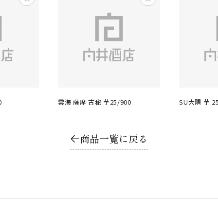
0
雲海 薩摩 古秘 芋25/900
SU大隅 芋 2
商品一覧に戻る