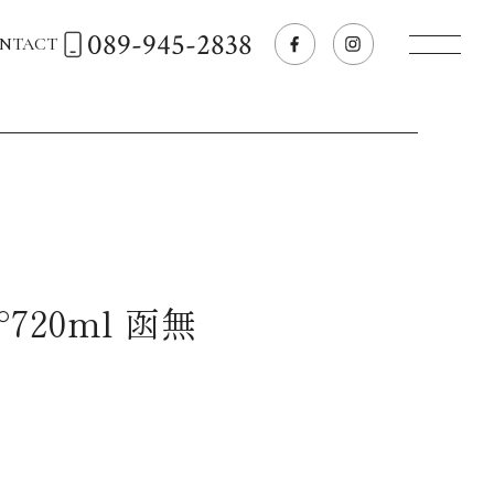
089-945-2838
NTACT
トップページへ
飲食店経営のお客様
一般のお客様
°720ml 函無
商品情報
お気に入りリスト