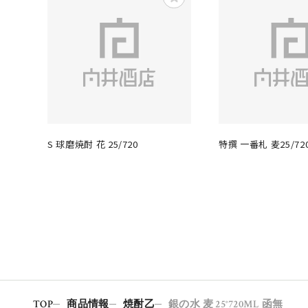
S 球磨焼酎 花 25/720
特撰 一番札 麦25/72
TOP
商品情報
焼酎乙
銀の水 麦 25°720ML 函無