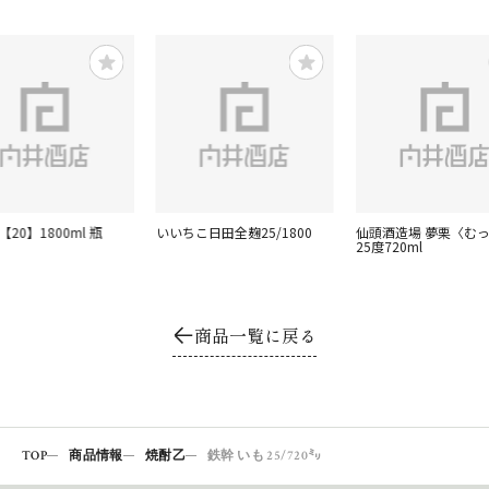
【20】1800ml 瓶
いいちこ日田全麹25/1800
仙頭酒造場 夢栗〈む
25度720ml
商品一覧に戻る
TOP
商品情報
焼酎乙
鉄幹 いも 25/720㍉