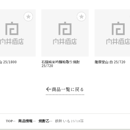
 25/1800
石鎚純米吟醸粕取り焼酎
薩摩宝山 白 25/720
25/720
商品一覧に戻る
TOP
商品情報
焼酎乙
鉄幹 いも 25/1.8㍑