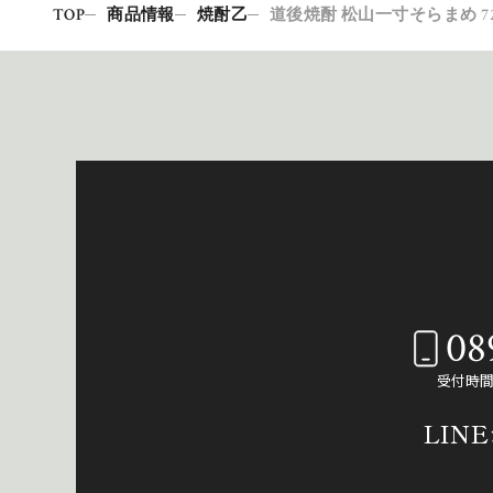
TOP
商品情報
焼酎乙
道後焼酎 松山一寸そらまめ 72
08
受付時間：
LIN