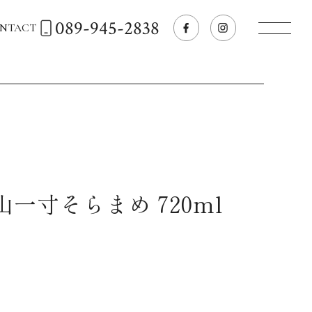
089-945-2838
NTACT
トップページへ
飲食店経営のお客様
一般のお客様
山一寸そらまめ 720ml
商品情報
お気に入りリスト