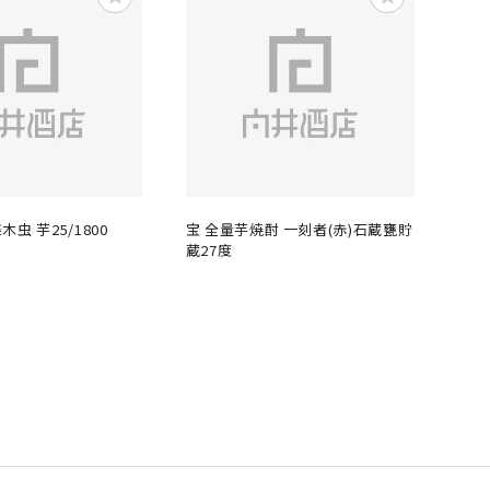
虫 芋25/1800
宝 全量芋焼酎 一刻者(赤)石蔵甕貯
蔵27度