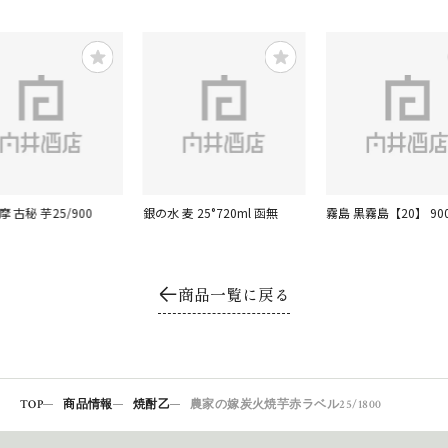
摩 古秘 芋25/900
銀の水 麦 25°720ml 函無
霧島 黒霧島【20】 900
商品一覧に戻る
TOP
商品情報
焼酎乙
農家の嫁炭火焼芋赤ラベル25/1800