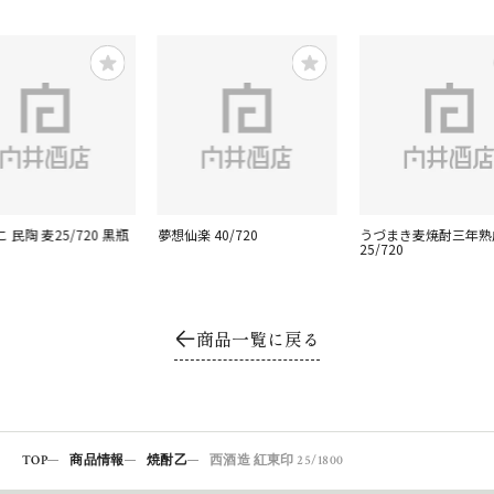
 民陶 麦25/720 黒瓶
夢想仙楽 40/720
うづまき麦焼酎三年熟
25/720
商品一覧に戻る
TOP
商品情報
焼酎乙
西酒造 紅東印 25/1800