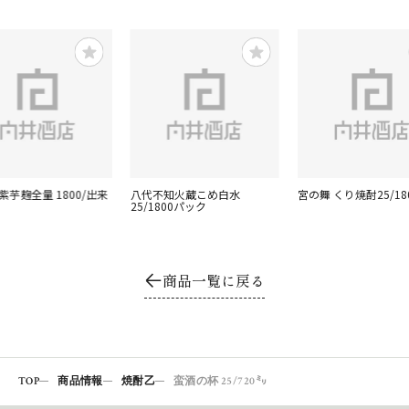
紫芋麹全量 1800/出来
八代不知火蔵こめ白水
宮の舞 くり焼酎25/18
25/1800パック
商品一覧に戻る
TOP
商品情報
焼酎乙
蛮酒の杯 25/720㍉