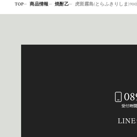
TOP
商品情報
焼酎乙
虎斑霧島(とらふきりしま)90
08
受付時間：
LIN