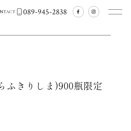
089-945-2838
NTACT
トップページへ
飲食店経営のお客様
一般のお客様
らふきりしま)900瓶限定
商品情報
お気に入りリスト