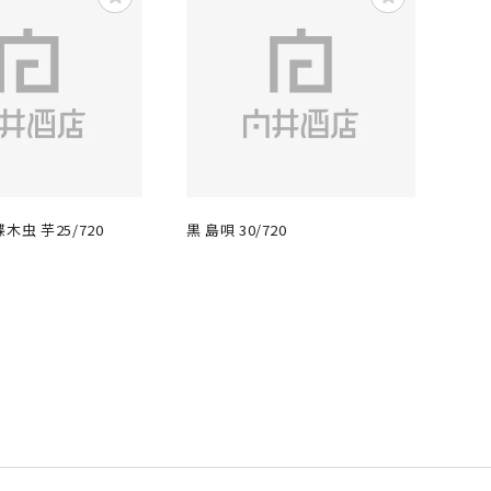
木虫 芋25/720
黒 島唄 30/720