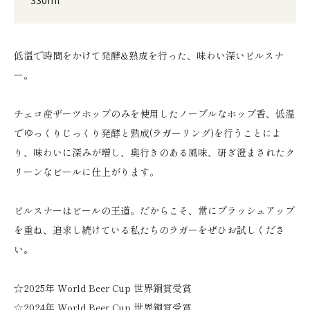
低温で時間をかけて発酵&熟成を行った、味わい深いピルスナ
ー。
チェコ産ザーツホップのみを使用したノーブルなホップ香、低温
でゆっくりじっくり発酵と熟成(ラガーリング)を行うことによ
り、味わいに深みが増し、奥行きのある風味、研ぎ澄まされたク
リーンなビールに仕上がります。
ピルスナーはビールの王道。だからこそ、常にブラッシュアップ
を重ね、追求し続けている私たちのラガーをぜひお試しくださ
い。
☆2025年 World Beer Cup 世界銅賞受賞
☆2024年 World Beer Cup 世界銅賞受賞