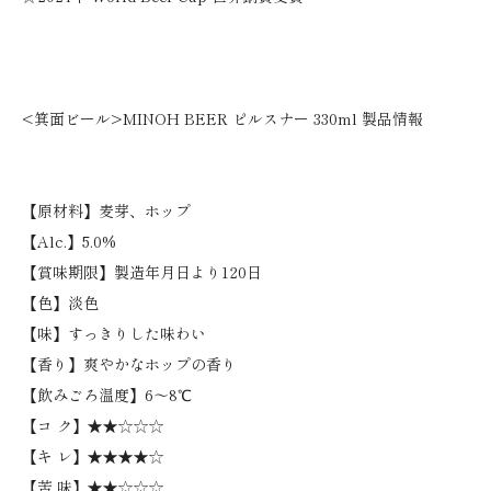
<箕面ビール>MINOH BEER ピルスナー 330ml 製品情報
【原材料】麦芽、ホップ
【Alc.】5.0%
【賞味期限】製造年月日より120日
【色】淡色
【味】すっきりした味わい
【香り】爽やかなホップの香り
【飲みごろ温度】6〜8℃
【コ ク】★★☆☆☆
【キ レ】★★★★☆
【苦 味】★★☆☆☆