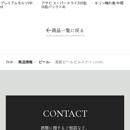
ザ・プレミアムモルツ(中
アサヒ スーパードライ350缶
キリン晴れ風 中瓶
ml
(6缶パック×4)
商品一覧に戻る
TOP
商品情報
ビール
箕面ビール ピルスナー 330ML
CONTACT
酒類に関するご相談など、