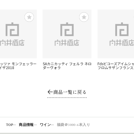
ブレッツァ モンフェッラー
SAカニカッティ フェルラ ネロ
Fdsビコーズアイムシ
ザ2018
ダーヴォラ
フロムサザンフランス
商品一覧に戻る
TOP
商品情報
ワイン
福袋＠3000-6本入り