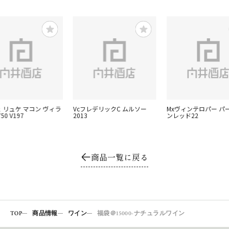
ェ リュケ マコン ヴィラ
VcフレデリックC ムルソー
Mxヴィンテロパー パ
0 V197
2013
ンレッド22
商品一覧に戻る
TOP
商品情報
ワイン
福袋＠15000-ナチュラルワイン