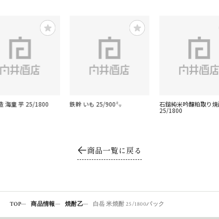
 海童 芋 25/1800
鉄幹 いも 25/900㍉
石鎚純米吟醸粕取り焼
25/1800
商品一覧に戻る
TOP
商品情報
焼酎乙
白岳 米焼酎 25/1800パック