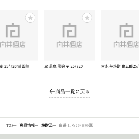
 25°720ml 函無
宝 黒甕 黒麹 芋 25/720
吉永 芋焼酎 亀五郎25/
商品一覧に戻る
TOP
商品情報
焼酎乙
白岳 しろ 25/1800瓶