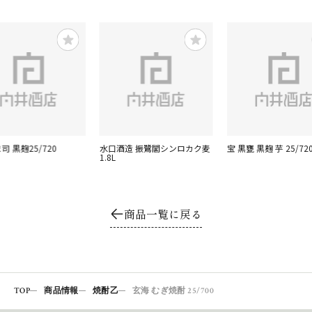
司 黒麹25/720
水口酒造 振鷺閣シンロカク麦
宝 黒甕 黒麹 芋 25/72
1.8L
商品一覧に戻る
TOP
商品情報
焼酎乙
玄海 むぎ焼酎 25/700