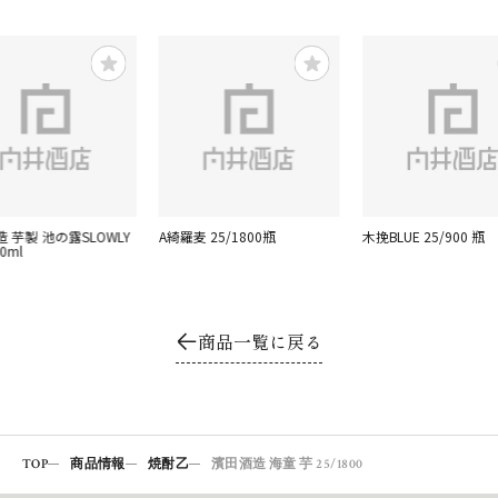
 芋製 池の露SLOWLY
A綺羅麦 25/1800瓶
木挽BLUE 25/900 瓶
0ml
商品一覧に戻る
TOP
商品情報
焼酎乙
濱田酒造 海童 芋 25/1800