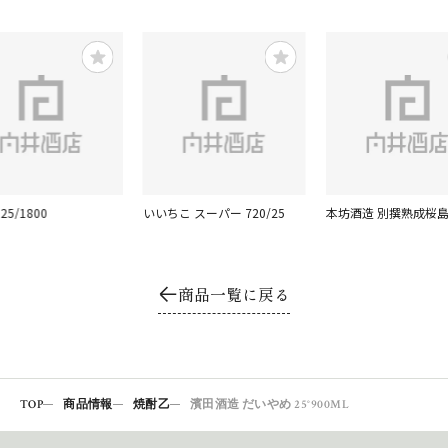
25/1800
いいちこ スーパー 720/25
本坊酒造 別撰熟成桜島 
商品一覧に戻る
TOP
商品情報
焼酎乙
濱田酒造 だいやめ 25°900ML