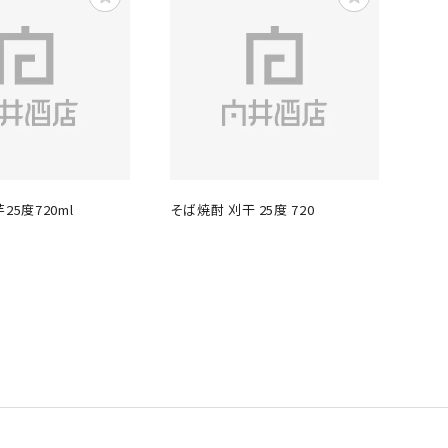
25度720ml
そば焼酎 刈干 25度 720