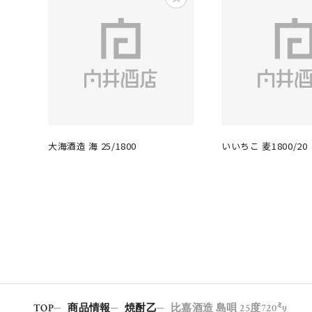
大海酒造 海 25/1800
いいちこ 麦1800/20
TOP
商品情報
焼酎乙
比嘉酒造 島唄 25度720㍉