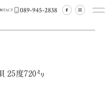
089-945-2838
NTACT
トップページへ
飲食店経営のお客様
一般のお客様
 25度720㍉
商品情報
お気に入りリスト