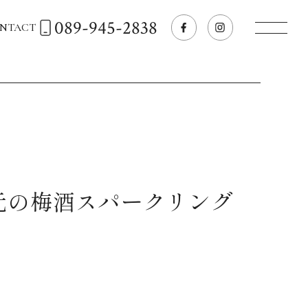
089-945-2838
NTACT
トップページへ
飲食店経営のお客様
一般のお客様
元の梅酒スパークリング
商品情報
お気に入りリスト