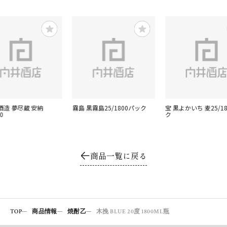
酒造 夢尽蔵 安納
霧島 黒霧島25/1800パック
宝 黒よかいち 麦25/1
0
ク
商品一覧に戻る
TOP
商品情報
焼酎乙
木挽 BLUE 20度 1800ML瓶