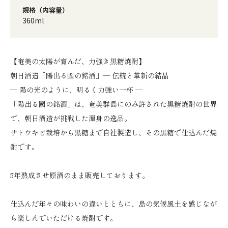
規格（内容量）
360ml
【奄美の太陽が育んだ、力強き黒糖焼酎】
朝日酒造「陽出る國の銘酒」— 伝統と革新の結晶
― 陽の光のように、明るく力強い一杯 ―
「陽出る國の銘酒」は、奄美群島にのみ許された黒糖焼酎の世界
で、朝日酒造が挑戦した渾身の逸品。
サトウキビ栽培から黒糖まで自社製造し、その黒糖で仕込んだ焼
酎です。
5年熟成させ原酒のまま販売しております。
仕込んだ年々の味わいの違いとともに、島の気候風土を感じなが
ら楽しんでいただける焼酎です。