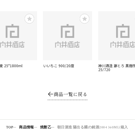
 25°1800ml
いいちこ 900/20度
神川酒造 瀞とろ 黒麹
25/720
商品一覧に戻る
TOP
商品情報
焼酎乙
朝日酒造 陽出る國の銘酒2004 360ML(箱入