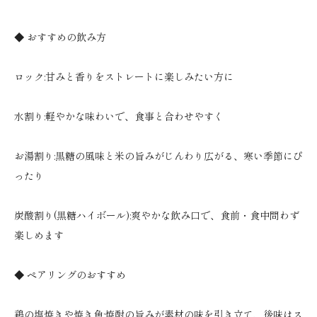
◆ おすすめの飲み方
ロック:甘みと香りをストレートに楽しみたい方に
水割り:軽やかな味わいで、食事と合わせやすく
お湯割り:黒糖の風味と米の旨みがじんわり広がる、寒い季節にぴ
ったり
炭酸割り(黒糖ハイボール):爽やかな飲み口で、食前・食中問わず
楽しめます
◆ ペアリングのおすすめ
鶏の塩焼きや焼き魚:焼酎の旨みが素材の味を引き立て、後味はス