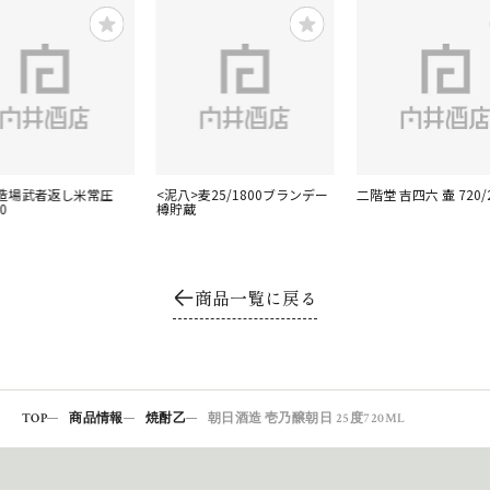
造場武者返し米常圧
<泥八>麦25/1800ブランデー
二階堂 吉四六 壷 720/
0
樽貯蔵
商品一覧に戻る
TOP
商品情報
焼酎乙
朝日酒造 壱乃醸朝日 25度720ML