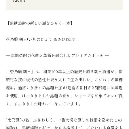
【黒糖焼酎の新しい扉をひらく一本】
壱乃醸 朝日(いちのじょう あさひ)25度
— 黒糖焼酎の伝統と革新を融合したプレミアムボトル —
「壱乃醸 朝日」は、創業100年以上の歴史を誇る朝日酒造が、伝
統的な技に現代の感性を取り入れて生み出した、こだわりの黒糖
焼酎。通常より多くの黒糖を加え(通常の朝日の2.5倍)麴には黒麹
を使用、はっきりとした黒糖の香り、シャープな印象でキレが良
く、すっきりした味わいになっています。
“壱乃醸”の名にふさわしく、一番大切な醸しの技術を込めたこの
焼酎は、黒糖焼酎ビギナーから本格派まで、どなたにも自信をも