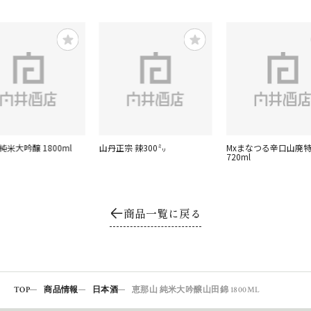
純米大吟醸 1800ml
山丹正宗 辣300㍉
Mxまなつる辛口山廃
720ml
商品一覧に戻る
TOP
商品情報
日本酒
恵那山 純米大吟醸山田錦 1800ML