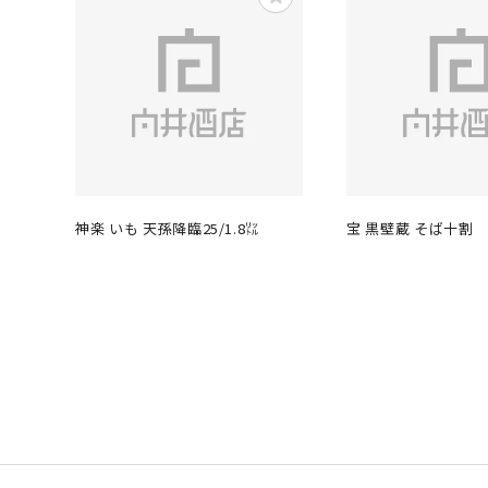
神楽 いも 天孫降臨25/1.8㍑
宝 黒壁蔵 そば十割