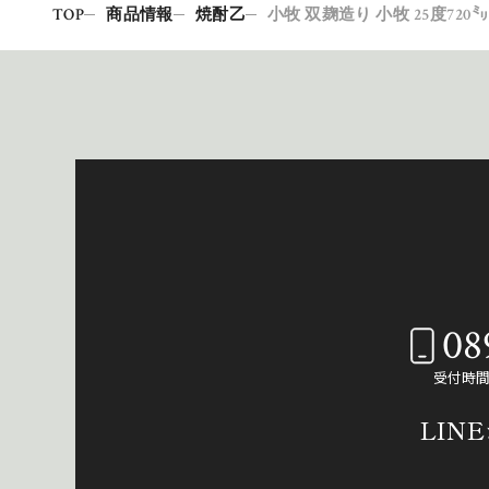
TOP
商品情報
焼酎乙
小牧 双麹造り 小牧 25度720㍉
08
受付時間：
LIN