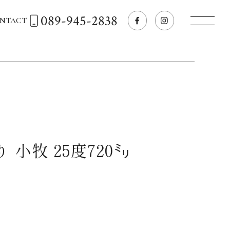
089-945-2838
NTACT
トップページへ
飲食店経営のお客様
一般のお客様
 小牧 25度720㍉
商品情報
お気に入りリスト