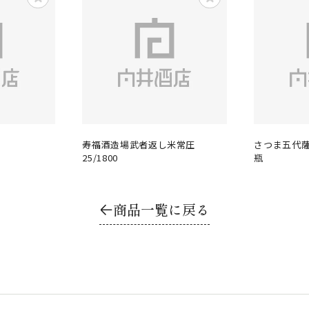
寿福酒造場武者返し米常圧
さつま五代薩
25/1800
瓶
商品一覧に戻る