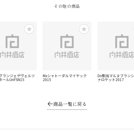
その他の商品
ングランジェゲヴェルツ
Mxシャトーダルマイヤック
Dn割当マルヌブランシ
ールUnFSN15
2015
ナロケット2017
商品一覧に戻る