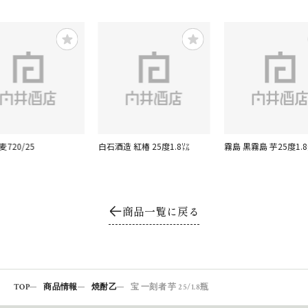
麦720/25
白石酒造 紅椿 25度1.8㍑
霧島 黒霧島 芋25度1.
商品一覧に戻る
TOP
商品情報
焼酎乙
宝 一刻者 芋 25/1.8瓶