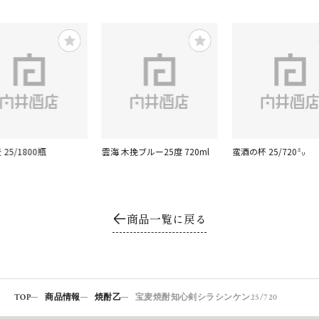
25/1800瓶
雲海 木挽ブルー25度 720ml
蛮酒の杯 25/720㍉
商品一覧に戻る
TOP
商品情報
焼酎乙
宝麦焼酎知心剣シラシンケン25/720