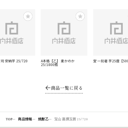
司 安納芋 25/720
A本格【乙】 麦かのか
宝 一刻者 芋25度【50
25/1800瓶
商品一覧に戻る
TOP
商品情報
焼酎乙
宝山 蒸撰玉茜 25/720