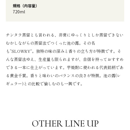
規格（内容量）
720ml
チンタラ蒸留とも言われる、非常にゆっくりとしか蒸留できない
むかしながらの蒸留法でつくった池の露。その名
も“SLOWRY”。独特の味の深みと香りの立ち方が特徴です。そ
んな蒸留法ゆえ、生産量も限られますが、自信を持っておすすめ
できる一本に仕上がっています。芋焼酎に使われる代表銘柄であ
る黄金千貫。香りと味わいのバランスの良さが特徴。池の露(レ
ギュラー)との比較で愉しむのも一興です。