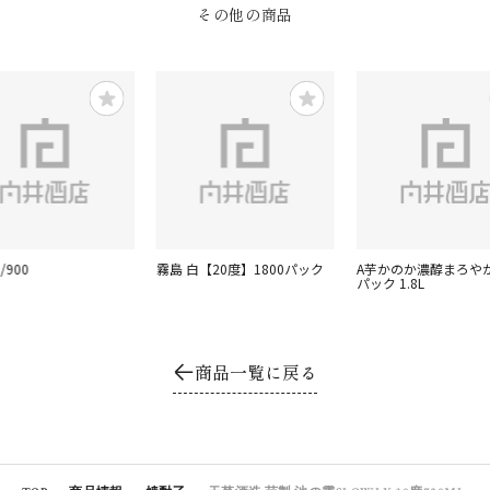
その他の商品
/900
霧島 白【20度】1800パック
A芋かのか濃醇まろや
パック 1.8L
商品一覧に戻る