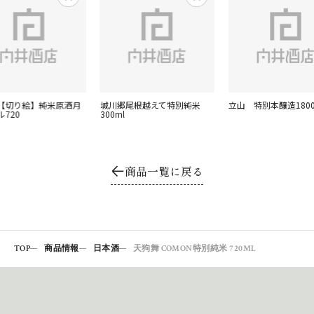
【切り絵】純米原酒月
城川郷尾根越えて特別純米
立山 特別本醸造180
720
300ml
商品一覧に戻る
TOP
商品情報
日本酒
天狗舞 COMON特別純米 720ML